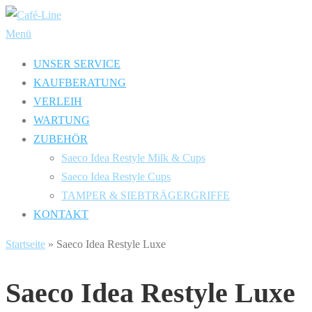
Zum
Inhalt
Menü
springen
UNSER SERVICE
KAUFBERATUNG
VERLEIH
WARTUNG
ZUBEHÖR
Saeco Idea Restyle Milk & Cups
Saeco Idea Restyle Cups
TAMPER & SIEBTRÄGERGRIFFE
KONTAKT
Startseite
»
Saeco Idea Restyle Luxe
Saeco Idea Restyle Luxe