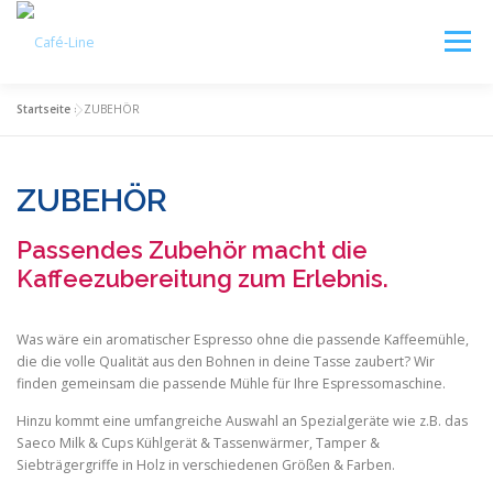
Zum
Inhalt
Menü
springen
Startseite
»
ZUBEHÖR
UNSER SERVICE
KAUFBERATUNG
VERLEIH
ZUBEHÖR
WARTUNG
ZUBEHÖR
KONTAKT
Passendes Zubehör macht die
Kaffeezubereitung zum Erlebnis.
Was wäre ein aromatischer Espresso ohne die passende Kaffeemühle,
die die volle Qualität aus den Bohnen in deine Tasse zaubert? Wir
finden gemeinsam die passende Mühle für Ihre Espressomaschine.
Hinzu kommt eine umfangreiche Auswahl an Spezialgeräte wie z.B. das
Saeco Milk & Cups Kühlgerät & Tassenwärmer, Tamper &
Siebträgergriffe in Holz in verschiedenen Größen & Farben.