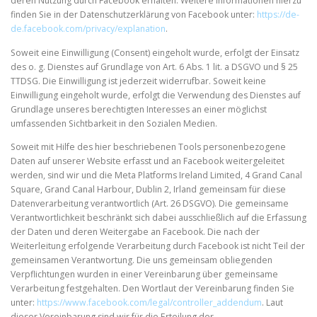
deren Nutzung durch Facebook erhalten. Weitere Informationen hierzu
finden Sie in der Datenschutzerklärung von Facebook unter:
https://de-
de.facebook.com/privacy/explanation
.
Soweit eine Einwilligung (Consent) eingeholt wurde, erfolgt der Einsatz
des o. g. Dienstes auf Grundlage von Art. 6 Abs. 1 lit. a DSGVO und § 25
TTDSG. Die Einwilligung ist jederzeit widerrufbar. Soweit keine
Einwilligung eingeholt wurde, erfolgt die Verwendung des Dienstes auf
Grundlage unseres berechtigten Interesses an einer möglichst
umfassenden Sichtbarkeit in den Sozialen Medien.
Soweit mit Hilfe des hier beschriebenen Tools personenbezogene
Daten auf unserer Website erfasst und an Facebook weitergeleitet
werden, sind wir und die Meta Platforms Ireland Limited, 4 Grand Canal
Square, Grand Canal Harbour, Dublin 2, Irland gemeinsam für diese
Datenverarbeitung verantwortlich (Art. 26 DSGVO). Die gemeinsame
Verantwortlichkeit beschränkt sich dabei ausschließlich auf die Erfassung
der Daten und deren Weitergabe an Facebook. Die nach der
Weiterleitung erfolgende Verarbeitung durch Facebook ist nicht Teil der
gemeinsamen Verantwortung. Die uns gemeinsam obliegenden
Verpflichtungen wurden in einer Vereinbarung über gemeinsame
Verarbeitung festgehalten. Den Wortlaut der Vereinbarung finden Sie
unter:
https://www.facebook.com/legal/controller_addendum
. Laut
dieser Vereinbarung sind wir für die Erteilung der