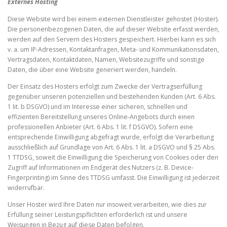
Externes Hosting
Diese Website wird bei einem externen Dienstleister gehostet (Hoster).
Die personenbezogenen Daten, die auf dieser Website erfasst werden,
werden auf den Servern des Hosters gespeichert. Hierbei kann es sich
v. a. um IP-Adressen, Kontaktanfragen, Meta- und Kommunikationsdaten,
Vertragsdaten, Kontaktdaten, Namen, Websitezugriffe und sonstige
Daten, die über eine Website generiert werden, handeln.
Der Einsatz des Hosters erfolgt zum Zwecke der Vertragserfüllung
gegenüber unseren potenziellen und bestehenden Kunden (Art. 6 Abs.
1 lit. b DSGVO) und im Interesse einer sicheren, schnellen und
effizienten Bereitstellung unseres Online-Angebots durch einen
professionellen Anbieter (Art. 6 Abs. 1 lit. f DSGVO). Sofern eine
entsprechende Einwilligung abgefragt wurde, erfolgt die Verarbeitung
ausschließlich auf Grundlage von Art. 6 Abs. 1 lit. a DSGVO und § 25 Abs.
1 TTDSG, soweit die Einwilligung die Speicherung von Cookies oder den
Zugriff auf Informationen im Endgerät des Nutzers (z. B. Device-
Fingerprinting) im Sinne des TTDSG umfasst. Die Einwilligung ist jederzeit
widerrufbar.
Unser Hoster wird Ihre Daten nur insoweit verarbeiten, wie dies zur
Erfüllung seiner Leistungspflichten erforderlich ist und unsere
Weisungen in Bezug auf diese Daten befolgen.