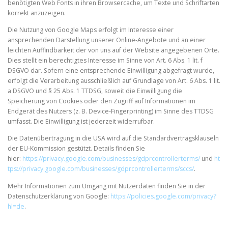
benötigten Web Fonts in ihren Browsercache, um Texte und Schriftarten
korrekt anzuzeigen.
Die Nutzung von Google Maps erfolgt im Interesse einer
ansprechenden Darstellung unserer Online-Angebote und an einer
leichten Auffindbarkeit der von uns auf der Website angegebenen Orte.
Dies stellt ein berechtigtes Interesse im Sinne von Art. 6 Abs. 1 lit. f
DSGVO dar. Sofern eine entsprechende Einwilligung abgefragt wurde,
erfolgt die Verarbeitung ausschließlich auf Grundlage von Art. 6 Abs. 1 lit.
a DSGVO und § 25 Abs. 1 TTDSG, soweit die Einwilligung die
Speicherung von Cookies oder den Zugriff auf Informationen im
Endgerät des Nutzers (z. B. Device-Fingerprinting) im Sinne des TTDSG
umfasst. Die Einwilligung ist jederzeit widerrufbar.
Die Datenübertragung in die USA wird auf die Standardvertragsklauseln
der EU-Kommission gestützt. Details finden Sie
hier:
https://privacy.google.com/businesses/gdprcontrollerterms/
und
ht
tps://privacy.google.com/businesses/gdprcontrollerterms/sccs/
.
Mehr Informationen zum Umgang mit Nutzerdaten finden Sie in der
Datenschutzerklärung von Google:
https://policies.google.com/privacy?
hl=de
.