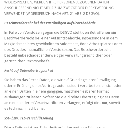
WIDERSPRECHEN, WERDEN IHRE PERSONENBEZOGENEN DATEN
ANSCHLIESSEND NICHT MEHR ZUM ZWECKE DER DIREKTWERBUNG
VERWENDET (WIDERSPRUCH NACH ART. 21 ABS. 2 DSGVO).
Beschwerde­recht bei der zuständigen Aufsichts­behörde
Im Falle von Verstößen gegen die DSGVO steht den Betroffenen ein
Beschwerderecht bei einer Aufsichtsbehörde, insbesondere in dem
Mitgliedstaat ihres gewöhnlichen Aufenthalts, ihres Arbeitsplatzes oder
des Orts des mutmaßlichen Verstoßes zu. Das Beschwerderecht
besteht unbeschadet anderweitiger verwaltungsrechtlicher oder
gerichtlicher Rechtsbehelfe.
Recht auf Daten­übertrag­barkeit
Sie haben das Recht, Daten, die wir auf Grundlage Ihrer Einwilligung
oder in Erfüllung eines Vertrags automatisiert verarbeiten, an sich oder
an einen Dritten in einem gängigen, maschinenlesbaren Format
aushändigen zu lassen. Sofern Sie die direkte Übertragung der Daten
an einen anderen Verantwortlichen verlangen, erfolgt dies nur, soweit
es technisch machbar ist.
SSL- bzw. TLS-Verschlüsselung
Diese Seite nutzt aus Sicherheitsgründen und zum Schutz der